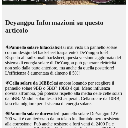
Deyangpu Informazioni su questo
articolo
☀Pannello solare bifacciale:
Hai mai visto un pannello solare
con un design del backsheet trasparente? DeYangpu lo è!
Rispetto ai tradizionali backsheet, questa versione aggiornata del
sistema di energia solare di DeYangpu può generare elettricità
non solo dalla parte anteriore, ma anche da quella posteriore!
L'efficienza è aumentata di almeno il 5%!
☀Cella solare da 10BB:
Stai ancora lottando per scegliere il
pannello solare 9BB o 5BB? 10BB è qui! Meno influenza
dovuta all'ombra, più potenza rispetto alla media delle celle solari
da 5BB. Moduli solari testati EL superati. Cella solare da 10BB,
la scelta migliore per il sistema di energia solare.
☀Pannello solare durevole:
Il pannello solare DeYangpu 12V
200 watt è caratterizzato da un telaio in alluminio nero resistente
alla corrosione. Può anche resistere a forti venti di 2400 Pa e