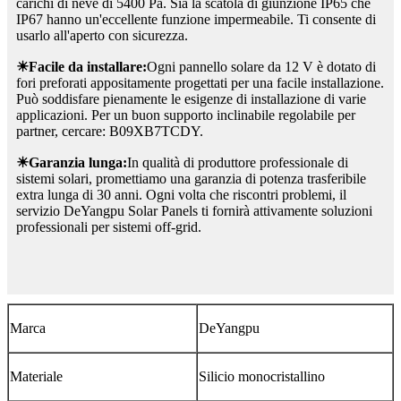
carichi di neve di 5400 Pa. Sia la scatola di giunzione IP65 che
IP67 hanno un'eccellente funzione impermeabile. Ti consente di
usarlo all'aperto con sicurezza.
☀Facile da installare:
Ogni pannello solare da 12 V è dotato di
fori preforati appositamente progettati per una facile installazione.
Può soddisfare pienamente le esigenze di installazione di varie
applicazioni. Per un buon supporto inclinabile regolabile per
partner, cercare: B09XB7TCDY.
☀Garanzia lunga:
In qualità di produttore professionale di
sistemi solari, promettiamo una garanzia di potenza trasferibile
extra lunga di 30 anni. Ogni volta che riscontri problemi, il
servizio DeYangpu Solar Panels ti fornirà attivamente soluzioni
professionali per sistemi off-grid.
Marca
DeYangpu
Materiale
‎Silicio monocristallino