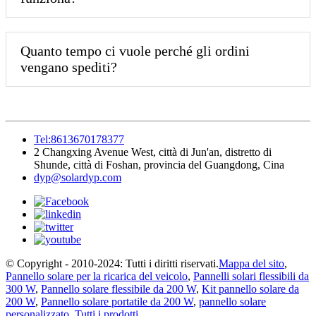
Quanto tempo ci vuole perché gli ordini
vengano spediti?
Tel:8613670178377
2 Changxing Avenue West, città di Jun'an, distretto di
Shunde, città di Foshan, provincia del Guangdong, Cina
dyp@solardyp.com
© Copyright - 2010-2024: Tutti i diritti riservati.
Mappa del sito
,
Pannello solare per la ricarica del veicolo
,
Pannelli solari flessibili da
300 W
,
Pannello solare flessibile da 200 W
,
Kit pannello solare da
200 W
,
Pannello solare portatile da 200 W
,
pannello solare
personalizzato
,
Tutti i prodotti