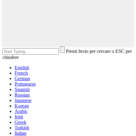
Premi Invio per cercare o ESC per
chiudere
English
French
German
Portuguese
Spanish
Russian
Japanese
Korean
Arabic
Irish
Greek
Turkish
Italian